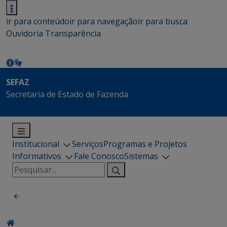
ir para conteúdo
ir para navegação
ir para busca
Ouvidoria
Transparência
SEFAZ
Secretaria de Estado de Fazenda
Institucional
Serviços
Programas e Projetos
Informativos
Fale Conosco
Sistemas
Pesquisar
por: