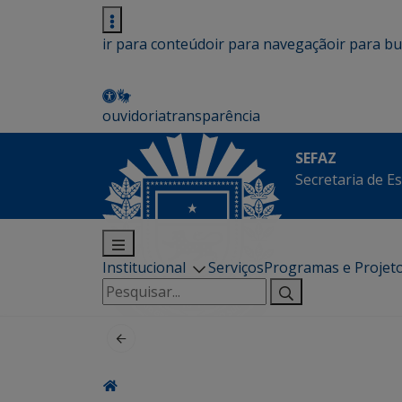
ir para conteúdo
ir para navegação
ir para b
ouvidoria
transparência
SEFAZ
Secretaria de E
Institucional
Serviços
Programas e Projet
Pesquisar
por: