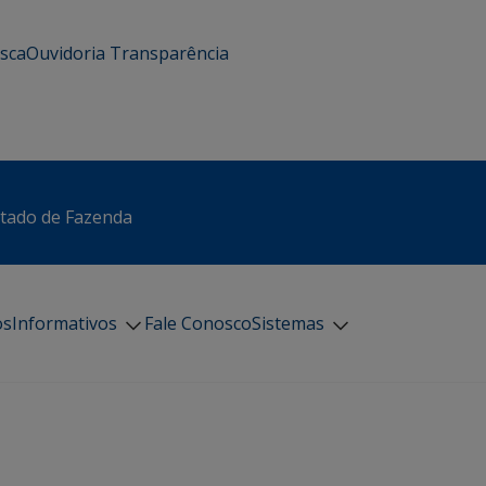
usca
Ouvidoria
Transparência
stado de Fazenda
os
Informativos
Fale Conosco
Sistemas