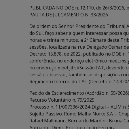
PUBLICADA NO DOE n. 12.110, de 26/3/2026, p.
PAUTA DE JULGAMENTO N. 33/2026
De ordem do Senhor Presidente do Tribunal A
do Sul, faço saber a quem interessar possa qu
horas e trinta minutos, a 2ª Câmara deste Tri
sessões, localizada na rua Delegado Osmar d
Decreto 15.878, de 2022, publicado no DOE n.
conferência, no endereço eletrônico meet.ms
no endereço meet.jit.si/SessãoTAT, devendo os
sessão, observar, também, as disposições contidas
Regimento Interno do TAT (Decreto n. 14.320/
Pedido de Esclarecimento (Acórdão n. 55/2026
Recurso Voluntário n. 79/2025
Processo n. 11/007336/2024-Digital – ALIM n.
Sujeito Passivo: Rumo Malha Norte S.A. – Chap
Rafael Mallmann, Bernardo Mardini, Bruna Ca
Autuante: Diego Procópio Leão Ferreira