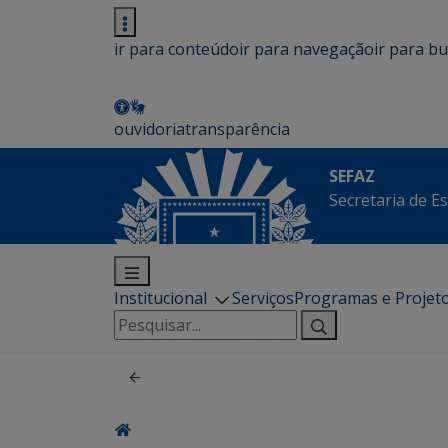
ir para conteúdo
ir para navegação
ir para b
ouvidoria
transparência
SEFAZ
Secretaria de E
Institucional
Serviços
Programas e Projet
Pesquisar
por: