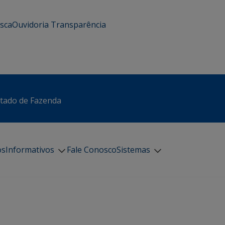
usca
Ouvidoria
Transparência
stado de Fazenda
os
Informativos
Fale Conosco
Sistemas