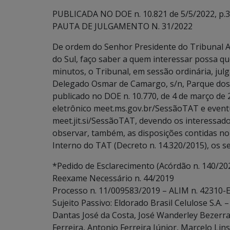
PUBLICADA NO DOE n. 10.821 de 5/5/2022, p.3
PAUTA DE JULGAMENTO N. 31/2022
De ordem do Senhor Presidente do Tribunal A
do Sul, faço saber a quem interessar possa qu
minutos, o Tribunal, em sessão ordinária, julg
Delegado Osmar de Camargo, s/n, Parque dos 
publicado no DOE n. 10.770, de 4 de março de
eletrônico meet.ms.gov.br/SessãoTAT e event
meet.jit.si/SessãoTAT, devendo os interessados
observar, também, as disposições contidas no art
Interno do TAT (Decreto n. 14.320/2015), os s
*Pedido de Esclarecimento (Acórdão n. 140/20
Reexame Necessário n. 44/2019
Processo n. 11/009583/2019 – ALIM n. 42310-E
Sujeito Passivo: Eldorado Brasil Celulose S.A.
Dantas José da Costa, José Wanderley Bezerra
Ferreira, Antonio Ferreira Júnior, Marcelo Li