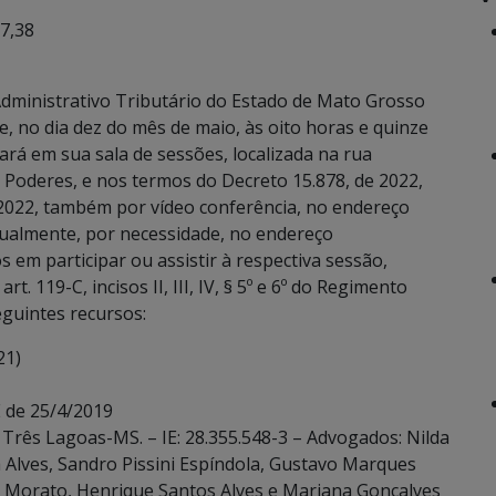
7,38
dministrativo Tributário do Estado de Mato Grosso
e, no dia dez do mês de maio, às oito horas e quinze
ará em sua sala de sessões, localizada na rua
Poderes, e nos termos do Decreto 15.878, de 2022,
 2022, também por vídeo conferência, no endereço
ualmente, por necessidade, no endereço
 em participar ou assistir à respectiva sessão,
. 119-C, incisos II, III, IV, § 5º e 6º do Regimento
eguintes recursos:
21)
 de 25/4/2019
 – Três Lagoas-MS. – IE: 28.355.548-3 – Advogados: Nilda
 Alves, Sandro Pissini Espíndola, Gustavo Marques
ns Morato, Henrique Santos Alves e Mariana Gonçalves