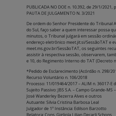
PUBLICADA NO DOE n. 10.392, de 29/1/2021, p.
PAUTA DE JULGAMENTO N. 3/2021
De ordem do Senhor Presidente do Tribunal A
do Sul, faço saber a quem interessar possa que
minutos, o Tribunal julgará em sessão ordinári
endereço eletrônico meet.jit.si/SessãoTAT e 
meet.ms.gov.br/SessãoTAT, os seguintes recu
assistir à respectiva sessão, observarem, també
e 10, do Regimento Interno do TAT (Decreto n.
*Pedido de Esclarecimento (Acórdão n. 298/20
Recurso Voluntário n. 106/2018
Processo: 11/019464/2017 – ALIM n. 36017-E 
Sujeito Passivo: JBS S.A. – Campo Grande-MS –
José Wanderley Bezerra Alves e outros
Autuante: Silvia Cristina Barbosa Leal
Julgador de 1ª Instância: Edilson Barzotto
Relatora: Cons. Gigliola Lilian Decarli Schons