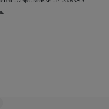
c Ltda. – Campo Grande-MS. – IE: 28.408.325-9
llo