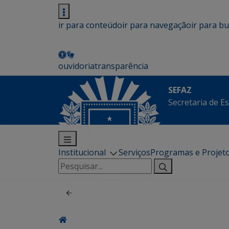
ir para conteúdo
ir para navegação
ir para b
ouvidoria
transparência
SEFAZ
Secretaria de E
Institucional
Serviços
Programas e Projet
Pesquisar
por: