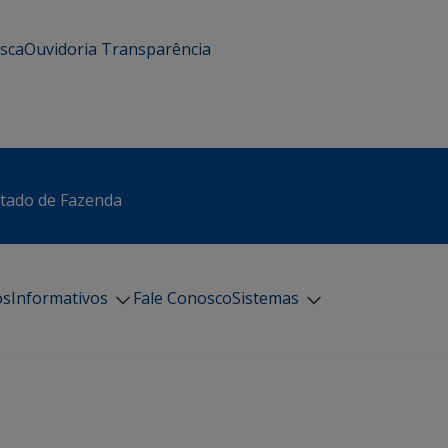
usca
Ouvidoria
Transparência
stado de Fazenda
os
Informativos
Fale Conosco
Sistemas