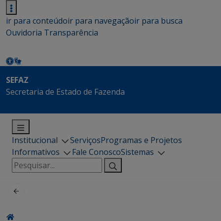
ir para conteúdo
ir para navegação
ir para busca
Ouvidoria
Transparência
SEFAZ
Secretaria de Estado de Fazenda
Institucional
Serviços
Programas e Projetos
Informativos
Fale Conosco
Sistemas
Pesquisar
por: