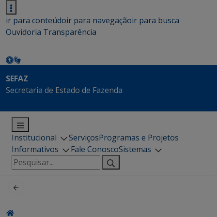
ir para conteúdo
ir para navegação
ir para busca
Ouvidoria
Transparência
SEFAZ
Secretaria de Estado de Fazenda
Institucional
Serviços
Programas e Projetos
Informativos
Fale Conosco
Sistemas
Pesquisar
por: