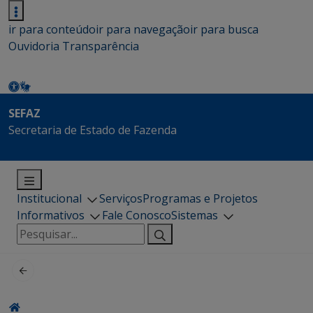
ir para conteúdo
ir para navegação
ir para busca
Ouvidoria
Transparência
SEFAZ
Secretaria de Estado de Fazenda
Institucional
Serviços
Programas e Projetos
Informativos
Fale Conosco
Sistemas
Pesquisar
por: