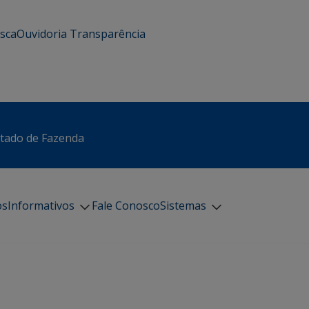
usca
Ouvidoria
Transparência
stado de Fazenda
os
Informativos
Fale Conosco
Sistemas