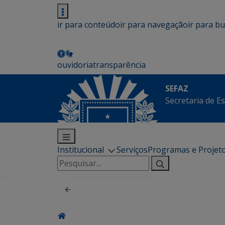
ir para conteúdo
ir para navegação
ir para b
ouvidoria
transparência
SEFAZ
Secretaria de E
Institucional
Serviços
Programas e Projet
Pesquisar
por: