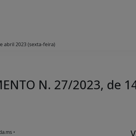
bril 2023 (sexta-feira)
NTO N. 27/2023, de 14 
V
da.ms •