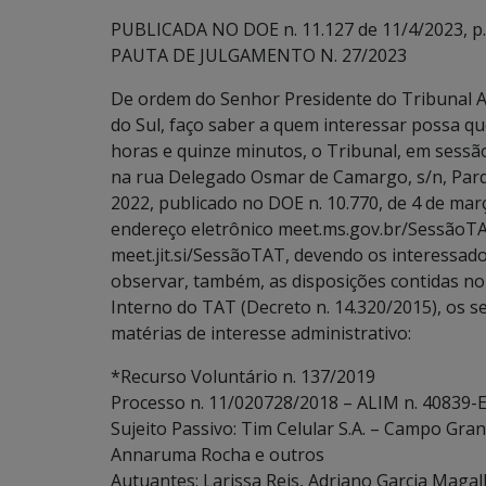
PUBLICADA NO DOE n. 11.127 de 11/4/2023, p.
PAUTA DE JULGAMENTO N. 27/2023
De ordem do Senhor Presidente do Tribunal A
do Sul, faço saber a quem interessar possa que
horas e quinze minutos, o Tribunal, em sessão 
na rua Delegado Osmar de Camargo, s/n, Parq
2022, publicado no DOE n. 10.770, de 4 de ma
endereço eletrônico meet.ms.gov.br/SessãoTA
meet.jit.si/SessãoTAT, devendo os interessados
observar, também, as disposições contidas no art
Interno do TAT (Decreto n. 14.320/2015), os s
matérias de interesse administrativo:
*Recurso Voluntário n. 137/2019
Processo n. 11/020728/2018 – ALIM n. 40839-E
Sujeito Passivo: Tim Celular S.A. – Campo Gran
Annaruma Rocha e outros
Autuantes: Larissa Reis, Adriano Garcia Magal