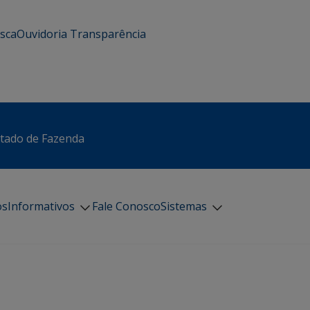
usca
Ouvidoria
Transparência
stado de Fazenda
os
Informativos
Fale Conosco
Sistemas