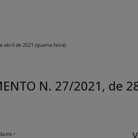
bril de 2021 (quarta-feira)
NTO N. 27/2021, de 28 
V
da.ms •