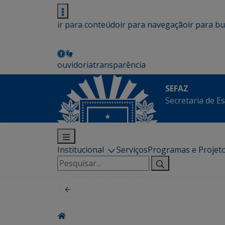
ir para conteúdo
ir para navegação
ir para b
ouvidoria
transparência
SEFAZ
Secretaria de E
Institucional
Serviços
Programas e Projet
Pesquisar
por: