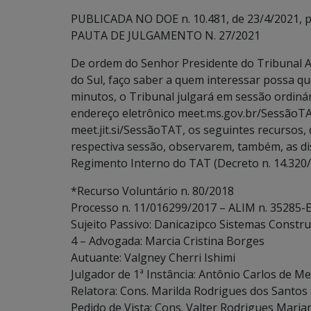
PUBLICADA NO DOE n. 10.481, de 23/4/2021, p.
PAUTA DE JULGAMENTO N. 27/2021
De ordem do Senhor Presidente do Tribunal A
do Sul, faço saber a quem interessar possa que,
minutos, o Tribunal julgará em sessão ordinári
endereço eletrônico meet.ms.gov.br/SessãoTA
meet.jit.si/SessãoTAT, os seguintes recursos, 
respectiva sessão, observarem, também, as dispo
Regimento Interno do TAT (Decreto n. 14.320/
*Recurso Voluntário n. 80/2018
Processo n. 11/016299/2017 – ALIM n. 35285-E
Sujeito Passivo: Danicazipco Sistemas Construt
4 – Advogada: Marcia Cristina Borges
Autuante: Valgney Cherri Ishimi
Julgador de 1ª Instância: Antônio Carlos de Me
Relatora: Cons. Marilda Rodrigues dos Santos
Pedido de Vista: Cons. Valter Rodrigues Maria