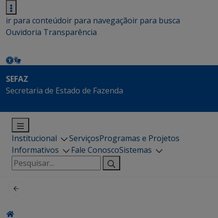
ir para conteúdo
ir para navegação
ir para busca
Ouvidoria
Transparência
SEFAZ
Secretaria de Estado de Fazenda
Institucional
Serviços
Programas e Projetos
Informativos
Fale Conosco
Sistemas
Pesquisar
por: