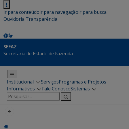
ir para conteúdo
ir para navegação
ir para busca
Ouvidoria
Transparência
SEFAZ
Secretaria de Estado de Fazenda
Institucional
Serviços
Programas e Projetos
Informativos
Fale Conosco
Sistemas
Pesquisar
por: