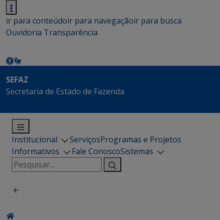
ir para conteúdo
ir para navegação
ir para busca
Ouvidoria
Transparência
SEFAZ
Secretaria de Estado de Fazenda
Institucional
Serviços
Programas e Projetos
Informativos
Fale Conosco
Sistemas
Pesquisar
por: