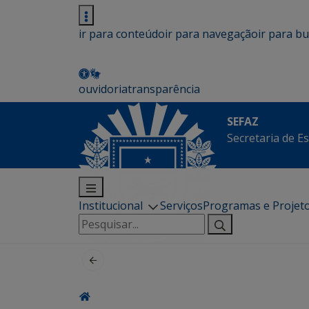
ir para conteúdo
ir para navegação
ir para b
ouvidoria
transparência
SEFAZ
Secretaria de E
Institucional
Serviços
Programas e Projet
Pesquisar
por: