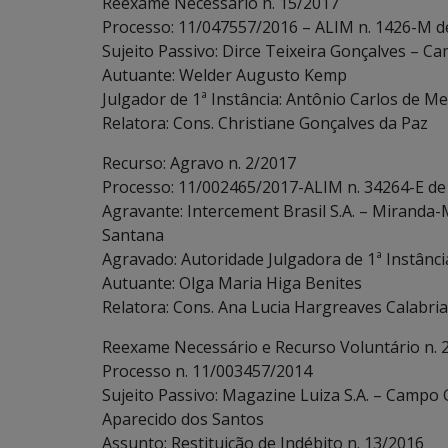
Reexame Necessário n. 15/2017
Processo: 11/047557/2016 – ALIM n. 1426-M d
Sujeito Passivo: Dirce Teixeira Gonçalves – C
Autuante: Welder Augusto Kemp
Julgador de 1ª Instância: Antônio Carlos de Me
Relatora: Cons. Christiane Gonçalves da Paz
Recurso: Agravo n. 2/2017
Processo: 11/002465/2017-ALIM n. 34264-E de
Agravante: Intercement Brasil S.A. – Miranda-
Santana
Agravado: Autoridade Julgadora de 1ª Instânci
Autuante: Olga Maria Higa Benites
Relatora: Cons. Ana Lucia Hargreaves Calabria
Reexame Necessário e Recurso Voluntário n. 
Processo n. 11/003457/2014
Sujeito Passivo: Magazine Luiza S.A. – Campo 
Aparecido dos Santos
Assunto: Restituição de Indébito n. 13/2016