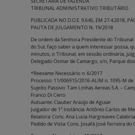
SECRETARIA DE FAZENDA
TRIBUNAL ADMINISTRATIVO TRIBUTÁRIO
PUBLICADA NO D.O.E. 9.645, EM 27.4.2018, PÁG
PAUTA DE JULGAMENTO N. 19/2018
De ordem da Senhora Presidente do Tribunal 
do Sul, faço saber a quem interessar possa, qu
minutos, o Tribunal, em sessão ordinária, julg
Delegado Osmar de Camargo, s/n, Parque dos 
*Reexame Necessário n. 6/2017
Processo: 11/006915/2016-ALIM n. 1095-M de
Sujeito Passivo: Tam Linhas Aereas S.A. – Ca
Franco Di Ciero
Autuante: Clauber Araújo de Aguiar
Julgador de 1ª Instância: Antônio Carlos de Me
Relatora: Cons. Ana Lucia Hargreaves Calabria
Pedido de Vista: Cons. Josafá José Ferreira do