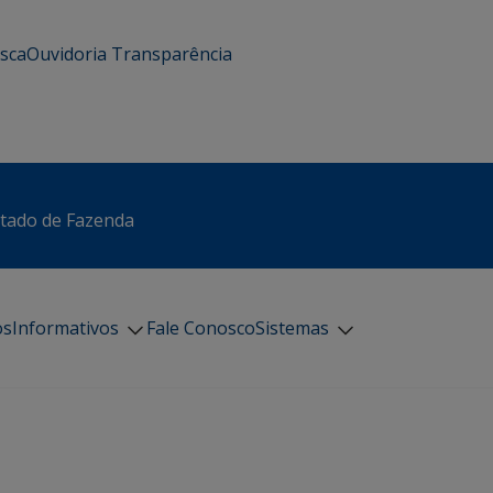
usca
Ouvidoria
Transparência
stado de Fazenda
os
Informativos
Fale Conosco
Sistemas