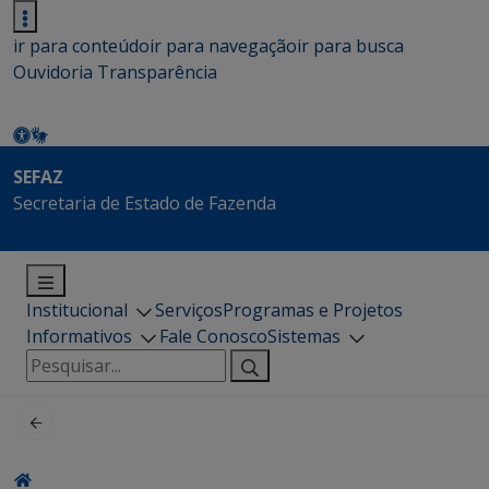
ir para conteúdo
ir para navegação
ir para busca
Ouvidoria
Transparência
SEFAZ
Secretaria de Estado de Fazenda
Institucional
Serviços
Programas e Projetos
Informativos
Fale Conosco
Sistemas
Pesquisar
por: