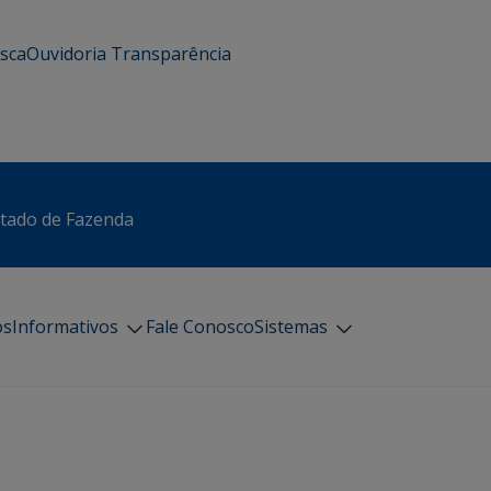
usca
Ouvidoria
Transparência
stado de Fazenda
os
Informativos
Fale Conosco
Sistemas