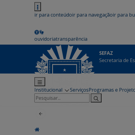
ir para conteúdo
ir para navegação
ir para b
ouvidoria
transparência
SEFAZ
Secretaria de E
Institucional
Serviços
Programas e Projet
Pesquisar
por: