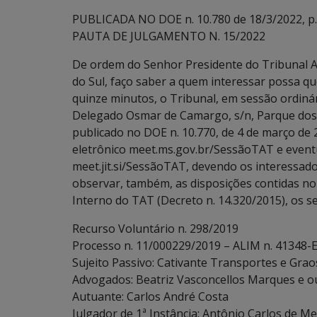
PUBLICADA NO DOE n. 10.780 de 18/3/2022, p.
PAUTA DE JULGAMENTO N. 15/2022
De ordem do Senhor Presidente do Tribunal A
do Sul, faço saber a quem interessar possa que
quinze minutos, o Tribunal, em sessão ordinári
Delegado Osmar de Camargo, s/n, Parque dos 
publicado no DOE n. 10.770, de 4 de março de
eletrônico meet.ms.gov.br/SessãoTAT e event
meet.jit.si/SessãoTAT, devendo os interessados
observar, também, as disposições contidas no art
Interno do TAT (Decreto n. 14.320/2015), os s
Recurso Voluntário n. 298/2019
Processo n. 11/000229/2019 – ALIM n. 41348-
Sujeito Passivo: Cativante Transportes e Graos 
Advogados: Beatriz Vasconcellos Marques e o
Autuante: Carlos André Costa
Julgador de 1ª Instância: Antônio Carlos de Me