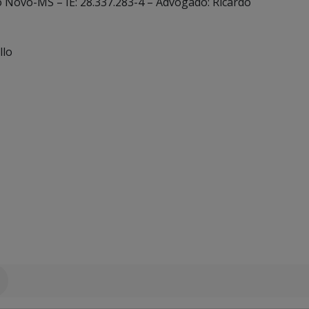
o Novo-MS – IE: 28.337.283-4 – Advogado: Ricardo
llo