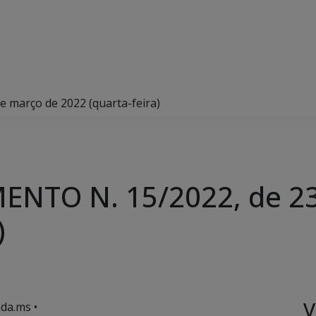
março de 2022 (quarta-feira)
NTO N. 15/2022, de 23
)
V
da.ms •