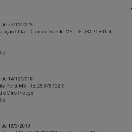
E de 27/11/2019
ulação Ltda. – Campo Grande-MS – IE: 28.071.831-4 –
llo
E de 14/12/2018
nta Porã-MS – IE: 28.378.122-0
ki e Diro Inouye
llo
 de 18/3/2019