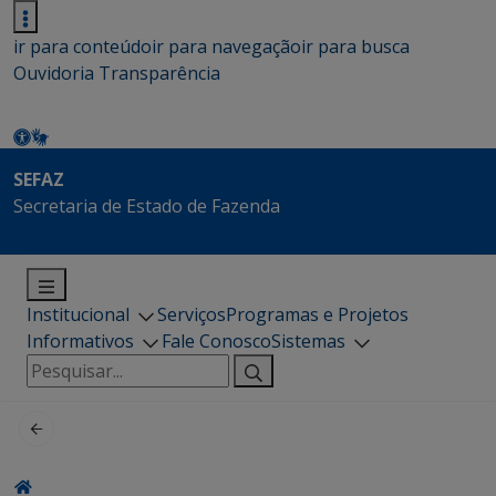
ir para conteúdo
ir para navegação
ir para busca
Ouvidoria
Transparência
SEFAZ
Secretaria de Estado de Fazenda
Institucional
Serviços
Programas e Projetos
Informativos
Fale Conosco
Sistemas
Pesquisar
por: