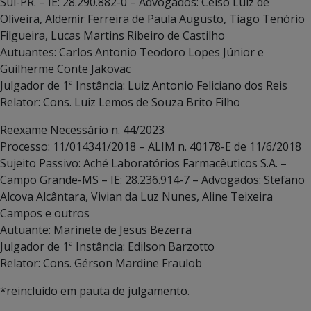
Sul-PR. – IE: 28.290.882-0 – Advogados: Celso Luiz de
Oliveira, Aldemir Ferreira de Paula Augusto, Tiago Tenório
Filgueira, Lucas Martins Ribeiro de Castilho
Autuantes: Carlos Antonio Teodoro Lopes Júnior e
Guilherme Conte Jakovac
Julgador de 1ª Instância: Luiz Antonio Feliciano dos Reis
Relator: Cons. Luiz Lemos de Souza Brito Filho
Reexame Necessário n. 44/2023
Processo: 11/014341/2018 – ALIM n. 40178-E de 11/6/2018
Sujeito Passivo: Aché Laboratórios Farmacêuticos S.A. –
Campo Grande-MS – IE: 28.236.914-7 – Advogados: Stefano
Alcova Alcântara, Vivian da Luz Nunes, Aline Teixeira
Campos e outros
Autuante: Marinete de Jesus Bezerra
Julgador de 1ª Instância: Edilson Barzotto
Relator: Cons. Gérson Mardine Fraulob
*reincluído em pauta de julgamento.