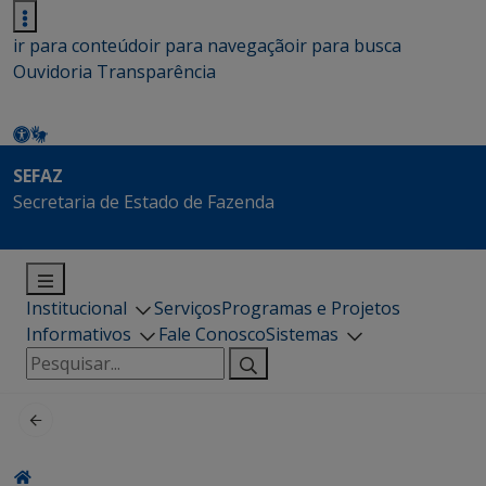
ir para conteúdo
ir para navegação
ir para busca
Ouvidoria
Transparência
SEFAZ
Secretaria de Estado de Fazenda
Institucional
Serviços
Programas e Projetos
Informativos
Fale Conosco
Sistemas
Pesquisar
por: