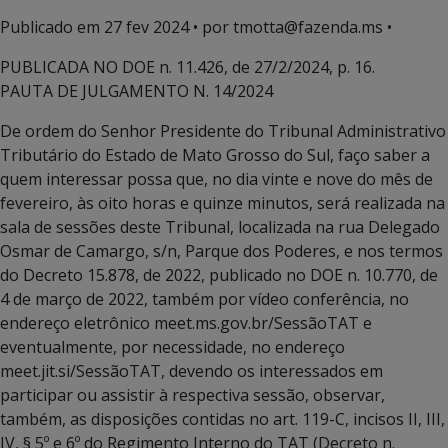
Publicado em
27 fev 2024
• por tmotta@fazenda.ms •
PUBLICADA NO DOE n. 11.426, de 27/2/2024, p. 16.
PAUTA DE JULGAMENTO N. 14/2024
De ordem do Senhor Presidente do Tribunal Administrativo
Tributário do Estado de Mato Grosso do Sul, faço saber a
quem interessar possa que, no dia vinte e nove do mês de
fevereiro, às oito horas e quinze minutos, será realizada na
sala de sessões deste Tribunal, localizada na rua Delegado
Osmar de Camargo, s/n, Parque dos Poderes, e nos termos
do Decreto 15.878, de 2022, publicado no DOE n. 10.770, de
4 de março de 2022, também por vídeo conferência, no
endereço eletrônico meet.ms.gov.br/SessãoTAT e
eventualmente, por necessidade, no endereço
meet.jit.si/SessãoTAT, devendo os interessados em
participar ou assistir à respectiva sessão, observar,
também, as disposições contidas no art. 119-C, incisos II, III,
IV, § 5º e 6º do Regimento Interno do TAT (Decreto n.