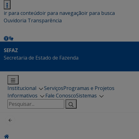
ir para conteúdo
ir para navegação
ir para busca
Ouvidoria
Transparência
SEFAZ
Secretaria de Estado de Fazenda
Institucional
Serviços
Programas e Projetos
Informativos
Fale Conosco
Sistemas
Pesquisar
por: