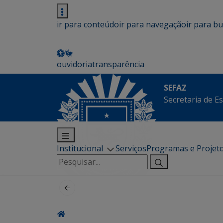
ir para conteúdo
ir para navegação
ir para b
ouvidoria
transparência
SEFAZ
Secretaria de E
Institucional
Serviços
Programas e Projet
Pesquisar
por: