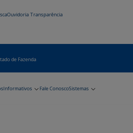
usca
Ouvidoria
Transparência
stado de Fazenda
os
Informativos
Fale Conosco
Sistemas