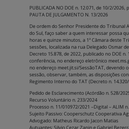
PUBLICADA NO DOE n. 12.071, de 10/2/2026, p.
PAUTA DE JULGAMENTO N. 13/2026
De ordem do Senhor Presidente do Tribunal A
do Sul, faço saber a quem interessar possa que
horas e quinze minutos, a 1ª Câmara deste Tri
sessões, localizada na rua Delegado Osmar d
Decreto 15.878, de 2022, publicado no DOE n.
conferência, no endereço eletrônico meet.ms
no endereço meet.jit.si/SessãoTAT, devendo os
sessão, observar, também, as disposições contidas
Regimento Interno do TAT (Decreto n. 14.320/
Pedido de Esclarecimento (Acórdão n. 528/202
Recurso Voluntário n. 233/2024
Processo n. 11/010972/2021 –Digital – ALIM n
Sujeito Passivo: Cooperschutz Cooperativa Agr
Advogado: Matheus Ricardo Jacon Matias
Autuantes: Silvio Cezar Zanin e Gabriel Beze