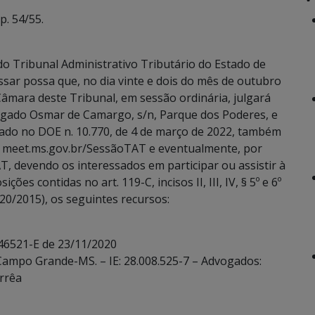
. 54/55.
o Tribunal Administrativo Tributário do Estado de
ssar possa que, no dia vinte e dois do mês de outubro
 Câmara deste Tribunal, em sessão ordinária, julgará
legado Osmar de Camargo, s/n, Parque dos Poderes, e
cado no DOE n. 10.770, de 4 de março de 2022, também
co meet.ms.gov.br/SessãoTAT e eventualmente, por
T, devendo os interessados em participar ou assistir à
es contidas no art. 119-C, incisos II, III, IV, § 5º e 6º
20/2015), os seguintes recursos:
 46521-E de 23/11/2020
 Campo Grande-MS. – IE: 28.008.525-7 – Advogados:
orrêa