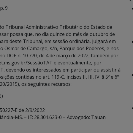
. 9.
o Tribunal Administrativo Tributário do Estado de
ssar possa que, no dia quinze do mês de outubro de
mara deste Tribunal, em sessão ordinária, julgará em
ado Osmar de Camargo, s/n, Parque dos Poderes, e nos
 no DOE n. 10.770, de 4 de março de 2022, também por
eet.ms.gov.br/SessãoTAT e eventualmente, por
T, devendo os interessados em participar ou assistir à
es contidas no art. 119-C, incisos II, III, IV, § 5º e 6º
20/2015), os seguintes recursos:
5)
 50227-E de 2/9/2022
ilândia-MS. – IE: 28.301.623-0 – Advogado: Tauan