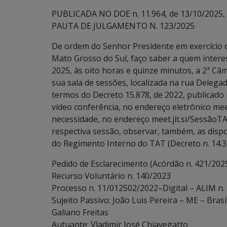
PUBLICADA NO DOE n. 11.964, de 13/10/2025, p
PAUTA DE JULGAMENTO N. 123/2025
De ordem do Senhor Presidente em exercício d
Mato Grosso do Sul, faço saber a quem intere
2025, às oito horas e quinze minutos, a 2ª Câ
sua sala de sessões, localizada na rua Deleg
termos do Decreto 15.878, de 2022, publicado
vídeo conferência, no endereço eletrônico m
necessidade, no endereço meet.jit.si/SessãoTA
respectiva sessão, observar, também, as disposiçõ
do Regimento Interno do TAT (Decreto n. 14.3
Pedido de Esclarecimento (Acórdão n. 421/202
Recurso Voluntário n. 140/2023
Processo n. 11/012502/2022–Digital – ALIM n.
Sujeito Passivo: João Luis Pereira – ME – Bras
Galiano Freitas
Autuante: Vladimir José Chiavegatto