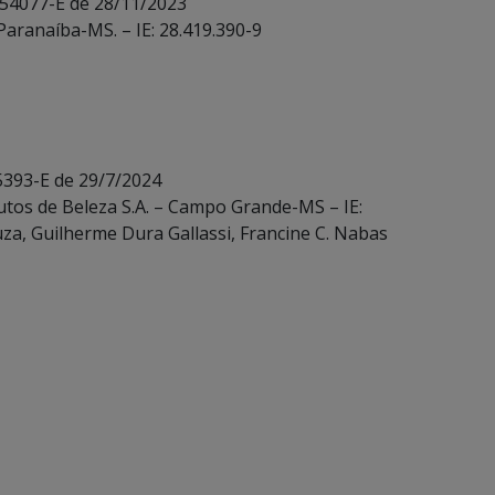
 54077-E de 28/11/2023
Paranaíba-MS. – IE: 28.419.390-9
5393-E de 29/7/2024
utos de Beleza S.A. – Campo Grande-MS – IE:
za, Guilherme Dura Gallassi, Francine C. Nabas