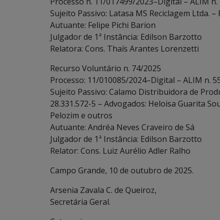
Processo n. 11/017499/2023–Digital – ALIM n.
Sujeito Passivo: Latasa MS Reciclagem Ltda. – 
Autuante: Felipe Pichi Barion
Julgador de 1ª Instância: Edilson Barzotto
Relatora: Cons. Thaís Arantes Lorenzetti
Recurso Voluntário n. 74/2025
Processo: 11/010085/2024–Digital – ALIM n. 5
Sujeito Passivo: Calamo Distribuidora de Prod
28.331.572-5 – Advogados: Heloisa Guarita Sou
Pelozim e outros
Autuante: Andréa Neves Craveiro de Sá
Julgador de 1ª Instância: Edilson Barzotto
Relator: Cons. Luiz Aurélio Adler Ralho
Campo Grande, 10 de outubro de 2025.
Arsenia Zavala C. de Queiroz,
Secretária Geral.