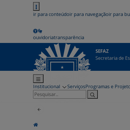
ir para conteúdo
ir para navegação
ir para b
ouvidoria
transparência
SEFAZ
Secretaria de E
Institucional
Serviços
Programas e Projet
Pesquisar
por: