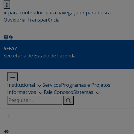
ir para conteúdo
ir para navegação
ir para busca
Ouvidoria
Transparência
SEFAZ
Secretaria de Estado de Fazenda
Institucional
Serviços
Programas e Projetos
Informativos
Fale Conosco
Sistemas
Pesquisar
por: