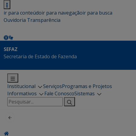
ir para conteúdo
ir para navegação
ir para busca
Ouvidoria
Transparência
SEFAZ
Secretaria de Estado de Fazenda
Institucional
Serviços
Programas e Projetos
Informativos
Fale Conosco
Sistemas
Pesquisar
por: