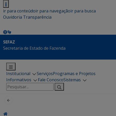
ir para conteúdo
ir para navegação
ir para busca
Ouvidoria
Transparência
SEFAZ
Secretaria de Estado de Fazenda
Institucional
Serviços
Programas e Projetos
Informativos
Fale Conosco
Sistemas
Pesquisar
por: