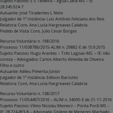
Sujeito Passivo: E S Teixeira – Água Clara-MS – IE:
28.345.924-7
Autuante: José Tiradentes L Neto
Julgador de 1ª Instância: Luiz Antônio Feliciano dos Reis
Relatora: Cons. Ana Lucia Hargreaves Calabria
Pedido de Vista: Cons. Julio Cesar Borges
Recurso Voluntário n. 198/2016
Processo: 11/038786/2015-ALIM n. 29882-E de 15.9.2015
Sujeito Passivo: Hugo Arantes – Três Lagoas-MS. – IE: não
consta – Advogados: Carlos Alberto Almeida de Oliveira
Filho e outro
Autuante: Adileu Pimenta Júnior
Julgador de 1ª Instância: Edilson Barzotto
Relatora: Cons. Ana Lucia Hargreaves Calabria
Recurso Voluntário n. 138/2017
Processo: 11/054497/2016 – ALIM n. 34095-E de 21-11-2016
Sujeito Passivo: Vilmo Nicolau Meinerz – Ponta Porã-MS –
IE: 28.724.493-8 – Advogada: Gislene de Menezes Machado