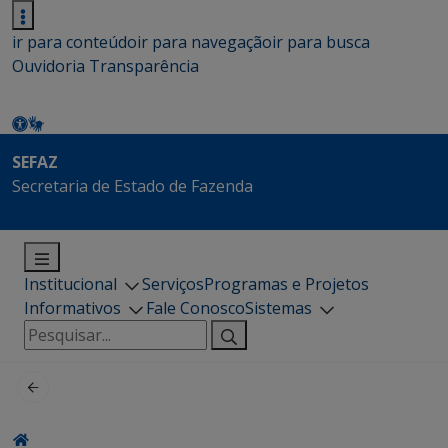
ir para conteúdo
ir para navegação
ir para busca
Ouvidoria
Transparência
SEFAZ
Secretaria de Estado de Fazenda
Institucional
Serviços
Programas e Projetos
Informativos
Fale Conosco
Sistemas
Pesquisar
por: