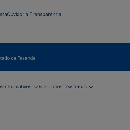
usca
Ouvidoria
Transparência
stado de Fazenda
os
Informativos
Fale Conosco
Sistemas