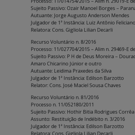
Processo: 11/014754/2015 – Alim n. 29019-E d
Sujeito Passivo: Ozair Manoel Borges – Parana
Autuante: Jorge Augusto Anderson Mendes
Julgador de 1ª Instância: Luiz Antônio Felician
Relatora: Cons. Gigliola Lilian Decarli
Recurso Voluntário n. 8/2016
Processo: 11/027704/2015 – Alim n. 29469-E d
Sujeito Passivo: P H de Deus Moreira – Dourad
Amaro Chicarino Júnior e outro
Autuante: Leidima Praxedes da Silva
Julgador de 1ª Instância: Edilson Barzotto
Relator: Cons. José Maciel Sousa Chaves
Recurso Voluntário n. 81/2016
Processo n. 11/052180/2011
Sujeito Passivo: Hothir Bitia Rodrigues Corrêa
Assunto: Restituição de Indébito n. 3/2016
Julgador de 1ª Instância: Edilson Barzotto
Relatora: Cons. Gigliola Lilian Decarli