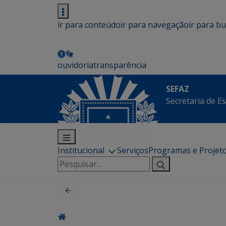
ir para conteúdo
ir para navegação
ir para b
ouvidoria
transparência
SEFAZ
Secretaria de E
Institucional
Serviços
Programas e Projet
Pesquisar
por: