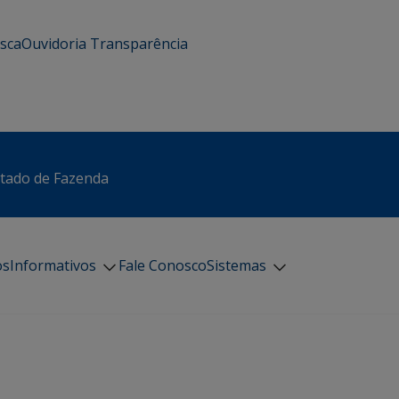
usca
Ouvidoria
Transparência
stado de Fazenda
os
Informativos
Fale Conosco
Sistemas