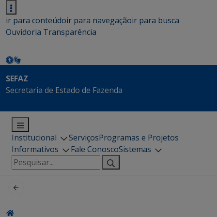
ir para conteúdo
ir para navegação
ir para busca
Ouvidoria
Transparência
SEFAZ
Secretaria de Estado de Fazenda
Institucional
Serviços
Programas e Projetos
Informativos
Fale Conosco
Sistemas
Pesquisar
por: