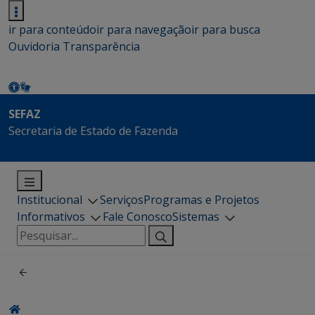
ir para conteúdo
ir para navegação
ir para busca
Ouvidoria
Transparência
SEFAZ
Secretaria de Estado de Fazenda
Institucional
Serviços
Programas e Projetos
Informativos
Fale Conosco
Sistemas
Pesquisar
por: