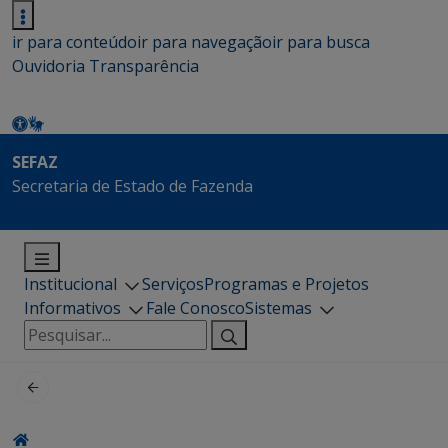
ir para conteúdo
ir para navegação
ir para busca
Ouvidoria
Transparência
SEFAZ
Secretaria de Estado de Fazenda
Institucional
Serviços
Programas e Projetos
Informativos
Fale Conosco
Sistemas
Pesquisar
por: