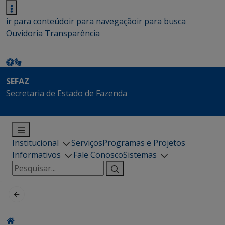
ir para conteúdo
ir para navegação
ir para busca
Ouvidoria
Transparência
SEFAZ
Secretaria de Estado de Fazenda
Institucional
Serviços
Programas e Projetos
Informativos
Fale Conosco
Sistemas
Pesquisar
por: