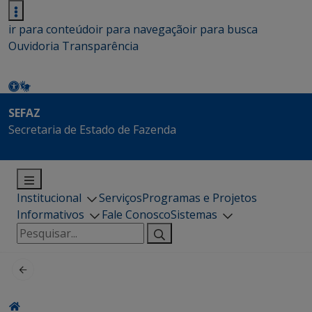
ir para conteúdo
ir para navegação
ir para busca
Ouvidoria
Transparência
SEFAZ
Secretaria de Estado de Fazenda
Institucional
Serviços
Programas e Projetos
Informativos
Fale Conosco
Sistemas
Pesquisar
por: