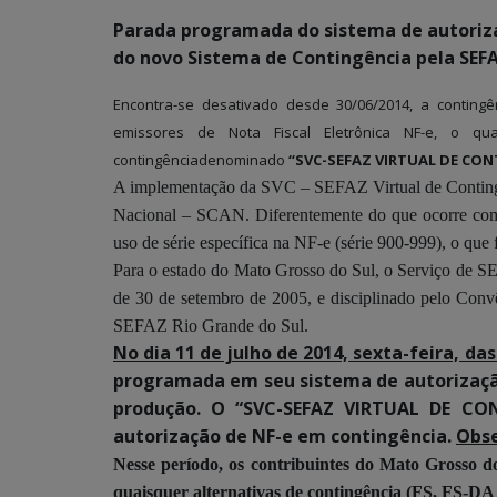
Parada programada do sistema de autorizaç
do novo Sistema de Contingência pela
SEFA
Encontra-se desativado desde 30/06/2014, a contingê
emissores de Nota Fiscal Eletrônica NF-e, o qu
contingênciadenominado
“SVC-SEFAZ VIRTUAL DE CON
A implementação da SVC – SEFAZ Virtual de Conting
Nacional – SCAN. Diferentemente do que ocorre com o
uso de série específica na NF-e (série 900-999), o que f
Para o estado do Mato Grosso do Sul, o Serviço de S
de 30 de setembro de 2005, e disciplinado pelo Conv
SEFAZ Rio Grande do Sul.
No dia 11 de julho de 2014, sexta-feira, das
programada em seu sistema de autorização
produção. O
“SVC-SEFAZ VIRTUAL DE C
autorização de NF-e em contingência.
Obse
Nesse período, os contribuintes do Mato Grosso d
quaisquer alternativas de contingência (FS, FS-DA