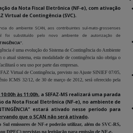
ão da Nota Fiscal Eletrônica (NF-e), com ativação
Z Virtual de Contingência (SVC).
ncia do ambiente SCAN, aos contribuintes sul-mato-grossenses
al foi substituído pelo novo ambiente de autorização de
TINGÊNCIA”.
ência é uma evolução do Sistema de Contingência do Ambiente
 atual sistema, esta modalidade de contingência não obriga o
acilitará o seu uso por parte das empresas.
EFAZ Virtual de Contingência, previsto no Ajuste SINIEF 07/05,
ênio ICMS 32/12, de 30 de março de 2012, será oferecido pela
 10:00h às 11:00h
, a SEFAZ-MS realizará uma parada
 da Nota Fiscal Eletrônica (NF-e), no ambiente de
ONTINGÊNCIA”
estará ativado nesse período para
rvando que o SCAN não será ativado
.
o Sul emissores de NF-e poderão utilizar, além do SVC-RS,
 ou DPEC) previstas na legislação para emissão de NF-e.