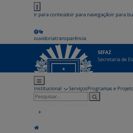
ir para conteúdo
ir para navegação
ir para b
ouvidoria
transparência
SEFAZ
Secretaria de E
Institucional
Serviços
Programas e Projet
Pesquisar
por: