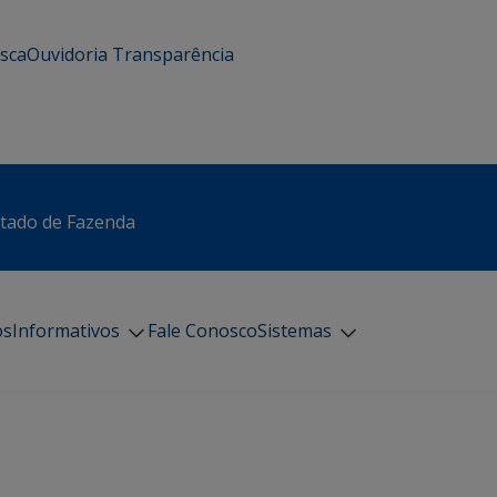
usca
Ouvidoria
Transparência
stado de Fazenda
os
Informativos
Fale Conosco
Sistemas