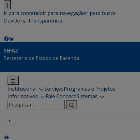
ir para conteúdo
ir para navegação
ir para busca
Ouvidoria
Transparência
SEFAZ
Secretaria de Estado de Fazenda
Institucional
Serviços
Programas e Projetos
Informativos
Fale Conosco
Sistemas
Pesquisar
por: