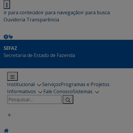
ir para conteúdo
ir para navegação
ir para busca
Ouvidoria
Transparência
SEFAZ
Secretaria de Estado de Fazenda
Institucional
Serviços
Programas e Projetos
Informativos
Fale Conosco
Sistemas
Pesquisar
por: