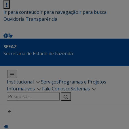
ir para conteúdo
ir para navegação
ir para busca
Ouvidoria
Transparência
SEFAZ
Secretaria de Estado de Fazenda
Institucional
Serviços
Programas e Projetos
Informativos
Fale Conosco
Sistemas
Pesquisar
por: