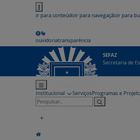
ir para conteúdo
ir para navegação
ir para b
ouvidoria
transparência
SEFAZ
Secretaria de E
Institucional
Serviços
Programas e Projet
Pesquisar
por: