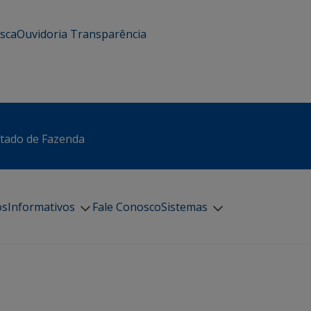
usca
Ouvidoria
Transparência
stado de Fazenda
os
Informativos
Fale Conosco
Sistemas