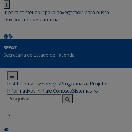
ir para conteúdo
ir para navegação
ir para busca
Ouvidoria
Transparência
SEFAZ
Secretaria de Estado de Fazenda
Institucional
Serviços
Programas e Projetos
Informativos
Fale Conosco
Sistemas
Pesquisar
por: