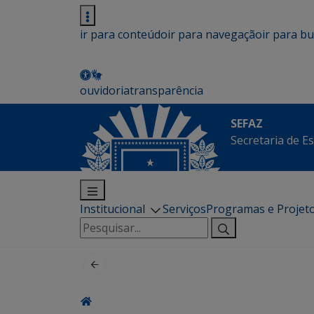
ir para conteúdo
ir para navegação
ir para b
ouvidoria
transparência
SEFAZ
Secretaria de E
Institucional
Serviços
Programas e Projet
Pesquisar
por: