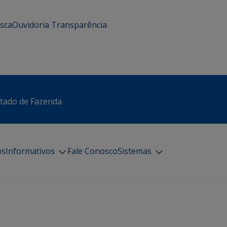
usca
Ouvidoria
Transparência
stado de Fazenda
os
Informativos
Fale Conosco
Sistemas