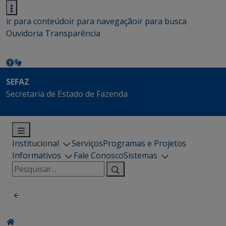
ir para conteúdo
ir para navegação
ir para busca
Ouvidoria
Transparência
SEFAZ
Secretaria de Estado de Fazenda
Institucional
Serviços
Programas e Projetos
Informativos
Fale Conosco
Sistemas
Pesquisar
por: