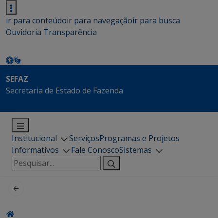
ir para conteúdo
ir para navegação
ir para busca
Ouvidoria
Transparência
SEFAZ
Secretaria de Estado de Fazenda
Institucional
Serviços
Programas e Projetos
Informativos
Fale Conosco
Sistemas
Pesquisar
por: