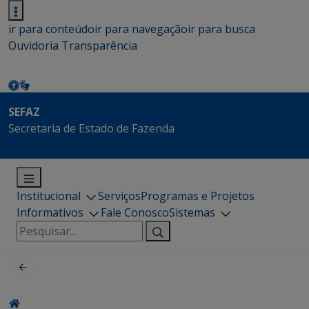
ir para conteúdo
ir para navegação
ir para busca
Ouvidoria
Transparência
SEFAZ
Secretaria de Estado de Fazenda
Institucional
Serviços
Programas e Projetos
Informativos
Fale Conosco
Sistemas
Pesquisar
por: