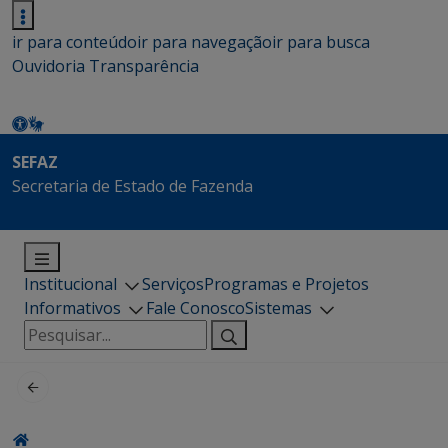
ir para conteúdo
ir para navegação
ir para busca
Ouvidoria
Transparência
SEFAZ
Secretaria de Estado de Fazenda
Institucional
Serviços
Programas e Projetos
Informativos
Fale Conosco
Sistemas
Pesquisar
por: