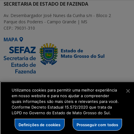
SECRETARIA DE ESTADO DE FAZENDA
Av. Desembargador José Nunes da Cunha s/n - Bloco 2
Parque dos Poderes - Campo Grande | MS
CEP.: 79031-310
MAPA
SETDIG | Secretaria-
Executiva de
Utilizamos cookies para permitir uma melhor experiência
Transformação Digital
em nosso website e para nos ajudar a compreender
quais informações são mais úteis e relevantes para você.
Conforme Decreto Estadual 15.572/2020 que trata da
get_footer();
LGPD no Governo do Estado de Mato Grosso do Sul.
Definições de cookies
Prosseguir com todos