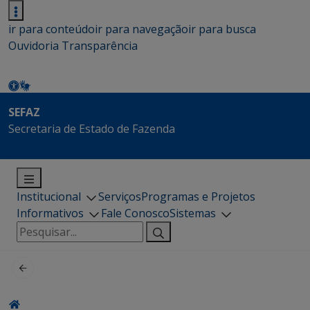
ir para conteúdo
ir para navegação
ir para busca
Ouvidoria
Transparência
SEFAZ
Secretaria de Estado de Fazenda
Institucional
Serviços
Programas e Projetos
Informativos
Fale Conosco
Sistemas
Pesquisar
por: