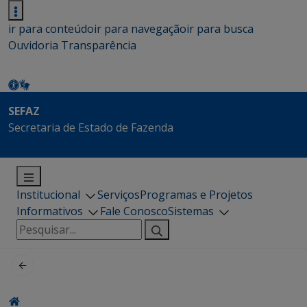
ir para conteúdo
ir para navegação
ir para busca
Ouvidoria
Transparência
SEFAZ
Secretaria de Estado de Fazenda
Institucional
Serviços
Programas e Projetos
Informativos
Fale Conosco
Sistemas
Pesquisar
por: