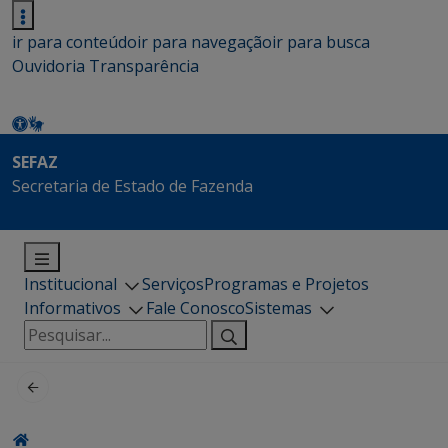
ir para conteúdo
ir para navegação
ir para busca
Ouvidoria
Transparência
SEFAZ
Secretaria de Estado de Fazenda
Institucional
Serviços
Programas e Projetos
Informativos
Fale Conosco
Sistemas
Pesquisar
por: