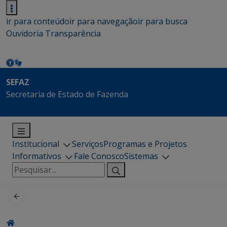
ir para conteúdo
ir para navegação
ir para busca
Ouvidoria
Transparência
SEFAZ
Secretaria de Estado de Fazenda
Institucional
Serviços
Programas e Projetos
Informativos
Fale Conosco
Sistemas
Pesquisar
por: