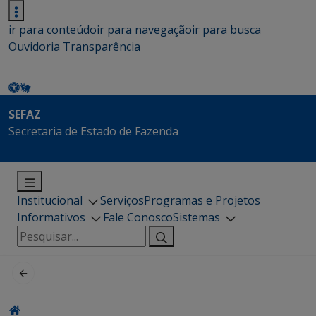
ir para conteúdo
ir para navegação
ir para busca
Ouvidoria
Transparência
SEFAZ
Secretaria de Estado de Fazenda
Institucional
Serviços
Programas e Projetos
Informativos
Fale Conosco
Sistemas
Pesquisar
por: