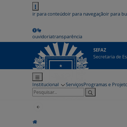
ir para conteúdo
ir para navegação
ir para b
ouvidoria
transparência
SEFAZ
Secretaria de E
Institucional
Serviços
Programas e Projet
Pesquisar
por: