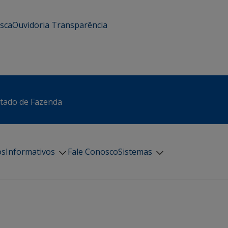
usca
Ouvidoria
Transparência
stado de Fazenda
os
Informativos
Fale Conosco
Sistemas